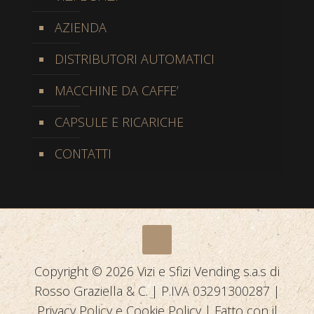
AZIENDA
DISTRIBUTORI AUTOMATICI
MACCHINE DA CAFFE’
CAPSULE E RICARICHE
CONTATTI
Copyright © 2026 Vizi e Sfizi Vending s.a.s di
Rosso Graziella & C. | P.IVA 03291300287 |
Privacy Policy
e
Cookie Policy
| Fatto con il