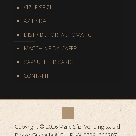
VIZI E SFIZI
AZIENDA
DISTRIBUTORI AUTOMATICI
MACCHINE DA CAFFE’
CAPSULE E RICARICHE
CONTATTI
Copyright © 2026 Vizi e Sfizi Vending s.a.s di
Rosso Graziella & C. | P.IVA 03291300287 |