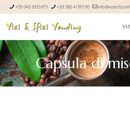
+39 049 9335975
+39 380 4190190
info@viziesfizi.inf
VIZ
Capsula di mi