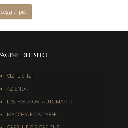
Leggi di più
PAGINE DEL SITO
VIZI E SFIZI
AZIENDA
DISTRIBUTORI AUTOMATICI
MACCHINE DA CAFFE’
CAPSULE E RICARICHE