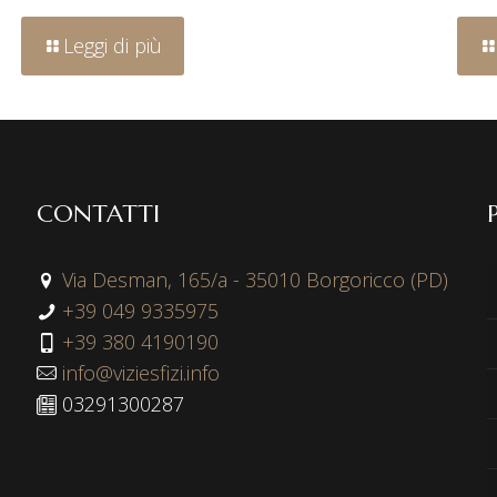
Leggi di più
CONTATTI
Via Desman, 165/a - 35010 Borgoricco (PD)
+39 049 9335975
+39 380 4190190
info@viziesfizi.info
03291300287