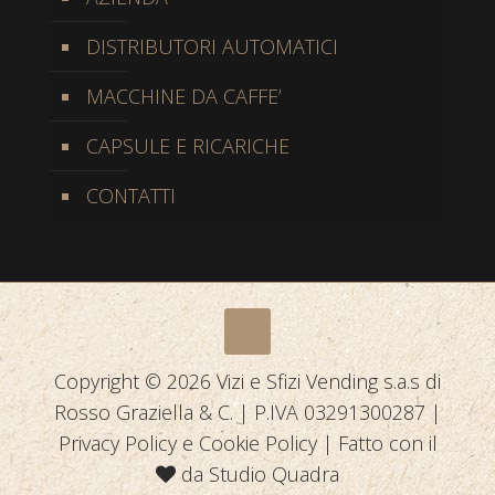
DISTRIBUTORI AUTOMATICI
MACCHINE DA CAFFE’
CAPSULE E RICARICHE
CONTATTI
Copyright © 2026 Vizi e Sfizi Vending s.a.s di
Rosso Graziella & C. | P.IVA 03291300287 |
Privacy Policy
e
Cookie Policy
| Fatto con il
da
Studio Quadra